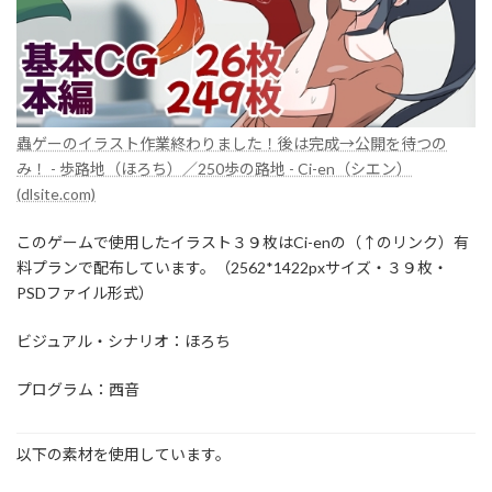
蟲ゲーのイラスト作業終わりました！後は完成→公開を待つの
み！ - 歩路地（ほろち）／250歩の路地 - Ci-en（シエン）
(dlsite.com)
このゲームで使用したイラスト３９枚はCi-enの（↑のリンク）有
料プランで配布しています。（2562*1422pxサイズ・３９枚・
PSDファイル形式）
ビジュアル・シナリオ：ほろち
プログラム：西音
以下の素材を使用しています。