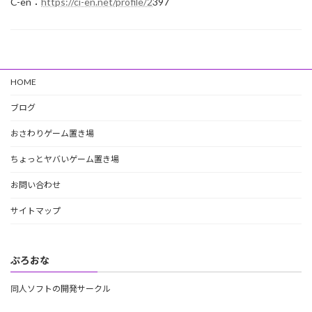
C-en：
https://ci-en.net/profile/2
397
HOME
ブログ
おさわりゲーム置き場
ちょっとヤバいゲーム置き場
お問い合わせ
サイトマップ
ぷろおな
同人ソフトの開発サークル